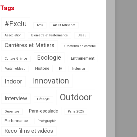
Tags
#Exclu
Actu
Art et Artisanat
Association
Bien-être et Performance
Bleau
Carrières et Métiers
Créateurs de contenu
Ecologie
Entrainement
Culture Grimpe
Histoire
Fontainebleau
IA
Inclusion
Innovation
Indoor
Outdoor
Interview
Lifestyle
Para-escalade
Ouverture
Paris 2025
Performance
Photographie
Reco films et vidéos