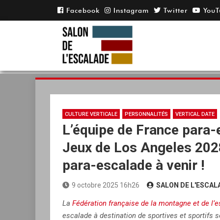
Skip
to
content
CULTURE VERTICALE
PERSONNALITÉS
VERTICAL DATE
L’équipe de France para-
Jeux de Los Angeles 2028
para-escalade à venir !
9 octobre 2025 16h26
SALON DE L'ESCAL
La
Fédération française de la montagne et de l’
escalade à destination de sportives et sportifs 