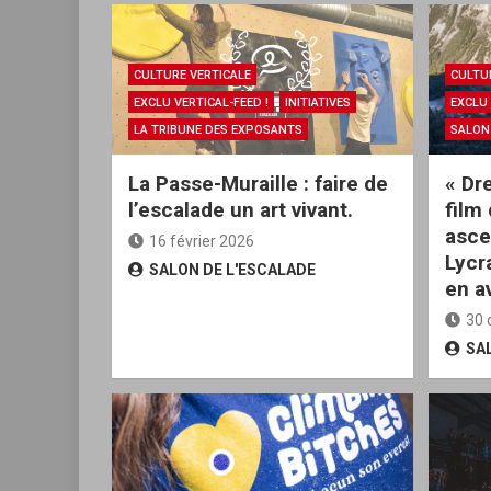
CULTURE VERTICALE
CULTU
EXCLU VERTICAL-FEED !
INITIATIVES
EXCLU 
LA TRIBUNE DES EXPOSANTS
SALON
La Passe-Muraille : faire de
« Dr
l’escalade un art vivant.
film
asce
16 février 2026
Lycr
SALON DE L'ESCALADE
en a
30 
SA