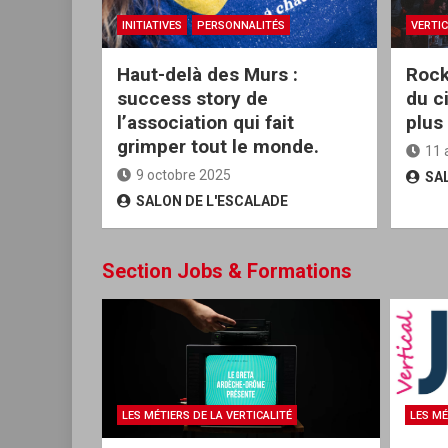
INITIATIVES
PERSONNALITÉS
VERTIC
Haut-delà des Murs :
Rock
success story de
du c
l’association qui fait
plus
grimper tout le monde.
11 
9 octobre 2025
SA
SALON DE L'ESCALADE
Section Jobs & Formations
LES MÉTIERS DE LA VERTICALITÉ
LES MÉ