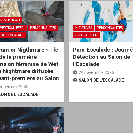
RE VERTICALE
VERTICAL-FEED !
PERSONNALITÉS
INITIATIVES
PERSONNALITÉS
 DE L'ESCALADE
VERTICAL DATE
eam or Nigthmare » : le
Para-Escalade : Journ
 de la première
Détection au Salon de
nsion féminine de Wet
l’Escalade
a Nightmare diffusée
24 novembre 2025
vant-première au Salon
SALON DE L'ESCALADE
décembre 2025
LON DE L'ESCALADE