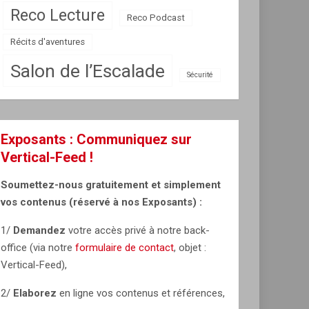
Reco Lecture
Reco Podcast
Récits d'aventures
Salon de l’Escalade
Sécurité
Exposants : Communiquez sur
Vertical-Feed !
Soumettez-nous gratuitement et simplement
vos contenus (réservé à nos Exposants) :
1/
Demandez
votre accès privé à notre back-
office (via notre
formulaire de contact
, objet :
Vertical-Feed),
2/
Elaborez
en ligne vos contenus et références,