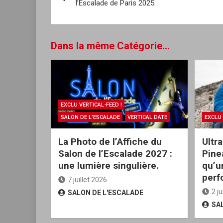
l’Escalade de Paris 2025.
l’article
Dans la même Catégorie...
EXCLU VERTICAL-FEED !
SALON DE L'ESCALADE
VERTICAL DATE
EXCLU 
La Photo de l’Affiche du
Ultr
Salon de l’Escalade 2027 :
Pine
une lumière singulière.
qu’u
perf
7 juillet 2026
2 j
SALON DE L'ESCALADE
SA