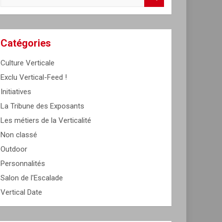
e
a
r
c
Catégories
h
Culture Verticale
Exclu Vertical-Feed !
Initiatives
La Tribune des Exposants
Les métiers de la Verticalité
Non classé
Outdoor
Personnalités
Salon de l'Escalade
Vertical Date