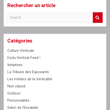
Rechercher un article
S
e
a
r
c
Catégories
h
Culture Verticale
Exclu Vertical-Feed !
Initiatives
La Tribune des Exposants
Les métiers de la Verticalité
Non classé
Outdoor
Personnalités
Salon de l'Escalade