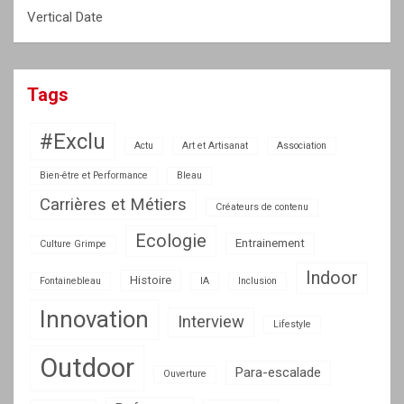
Vertical Date
Tags
#Exclu
Actu
Art et Artisanat
Association
Bien-être et Performance
Bleau
Carrières et Métiers
Créateurs de contenu
Ecologie
Entrainement
Culture Grimpe
Indoor
Histoire
Fontainebleau
IA
Inclusion
Innovation
Interview
Lifestyle
Outdoor
Para-escalade
Ouverture