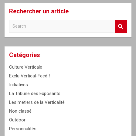
Rechercher un article
S
e
a
r
c
Catégories
h
Culture Verticale
Exclu Vertical-Feed !
Initiatives
La Tribune des Exposants
Les métiers de la Verticalité
Non classé
Outdoor
Personnalités