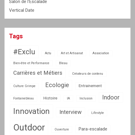
Salon de l'Escalade
Vertical Date
Tags
#Exclu
Actu
Art et Artisanat
Association
Bien-être et Performance
Bleau
Carrières et Métiers
Créateurs de contenu
Ecologie
Entrainement
Culture Grimpe
Indoor
Histoire
Fontainebleau
IA
Inclusion
Innovation
Interview
Lifestyle
Outdoor
Para-escalade
Ouverture