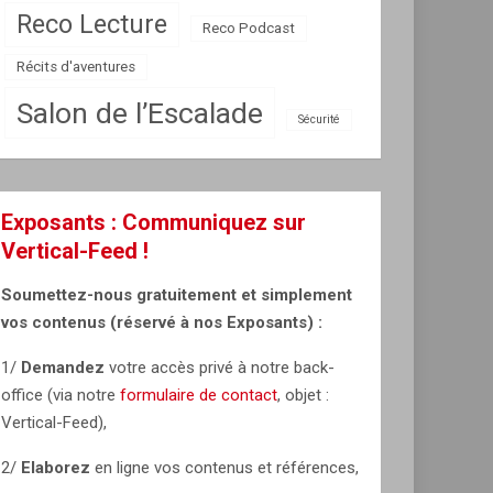
Reco Lecture
Reco Podcast
Récits d'aventures
Salon de l’Escalade
Sécurité
Exposants : Communiquez sur
Vertical-Feed !
Soumettez-nous gratuitement et simplement
vos contenus (réservé à nos Exposants) :
1/
Demandez
votre accès privé à notre back-
office (via notre
formulaire de contact
, objet :
Vertical-Feed),
2/
Elaborez
en ligne vos contenus et références,