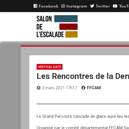
Skip
to
content
VERTICAL DATE
Les Rencontres de la Der
3 mars 2021 17h17
FFCAM
Le Grand Parcours cascade de glace aura lieu le
Organisé par le comité départemental FFCAM Sa