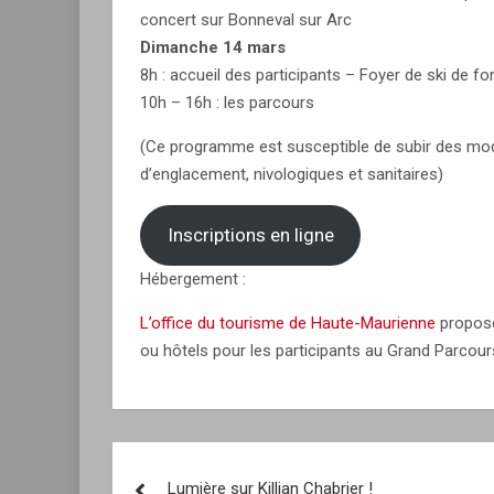
concert sur Bonneval sur Arc
Dimanche 14 mars
8h : accueil des participants – Foyer de ski de f
10h – 16h : les parcours
(Ce programme est susceptible de subir des mod
d’englacement, nivologiques et sanitaires)
Inscriptions en ligne
Hébergement :
L’office du tourisme de Haute-Maurienne
propose
ou hôtels pour les participants au Grand Parcours
Navigation
Lumière sur Killian Chabrier !