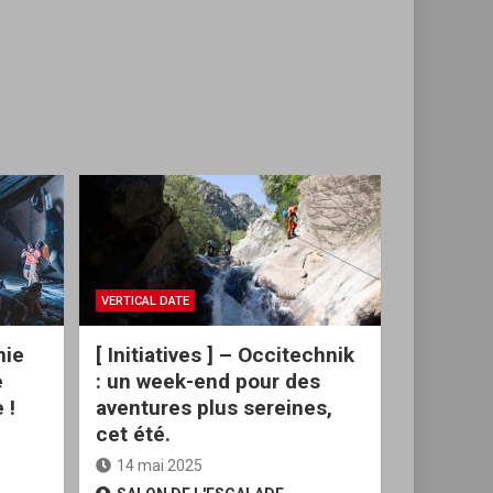
VERTICAL DATE
nie
[ Initiatives ] – Occitechnik
e
: un week-end pour des
 !
aventures plus sereines,
cet été.
14 mai 2025