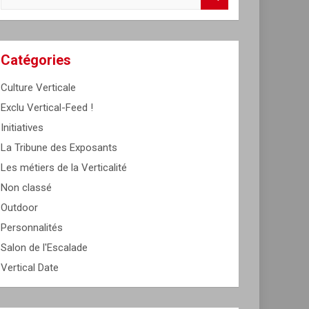
e
a
r
c
Catégories
h
Culture Verticale
Exclu Vertical-Feed !
Initiatives
La Tribune des Exposants
Les métiers de la Verticalité
Non classé
Outdoor
Personnalités
Salon de l'Escalade
Vertical Date