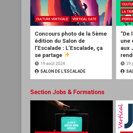
CULTU
LA TR
CULTURE VERTICALE
VERTICAL DATE
PERSO
Concours photo de la 5ème
“De 
édition du Salon de
une 
l’Escalade : L’Escalade, ça
aux 
se partage
rend
19 août 2024
29 j
SALON DE L'ESCALADE
SA
Section Jobs & Formations