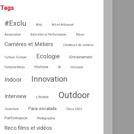
Tags
#Exclu
Actu
Art et Artisanat
Association
Bien-être et Performance
Bleau
Carrières et Métiers
Créateurs de contenu
Ecologie
Entrainement
Culture Grimpe
Histoire
Fontainebleau
IA
Inclusion
Innovation
Indoor
Outdoor
Interview
Lifestyle
Para-escalade
Ouverture
Paris 2025
Performance
Photographie
Reco films et vidéos