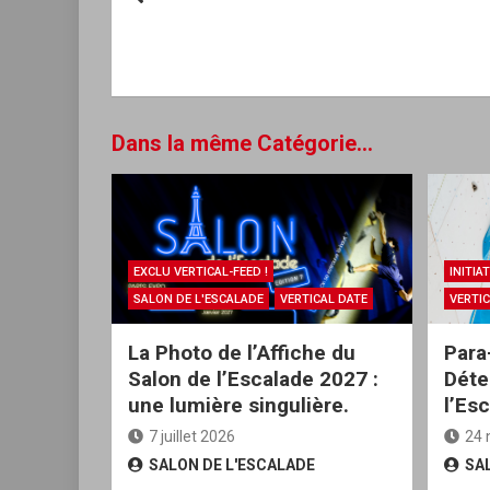
de
l’article
Dans la même Catégorie...
EXCLU VERTICAL-FEED !
INITIA
SALON DE L'ESCALADE
VERTICAL DATE
VERTIC
La Photo de l’Affiche du
Para
Salon de l’Escalade 2027 :
Déte
une lumière singulière.
l’Es
7 juillet 2026
24 
SALON DE L'ESCALADE
SA