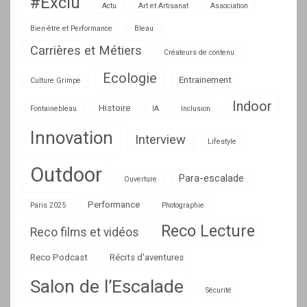
#Exclu
Actu
Art et Artisanat
Association
Bien-être et Performance
Bleau
Carrières et Métiers
Créateurs de contenu
Ecologie
Entrainement
Culture Grimpe
Indoor
Histoire
Fontainebleau
IA
Inclusion
Innovation
Interview
Lifestyle
Outdoor
Para-escalade
Ouverture
Performance
Paris 2025
Photographie
Reco Lecture
Reco films et vidéos
Reco Podcast
Récits d'aventures
Salon de l’Escalade
Sécurité