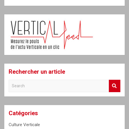
Rechercher un article
S
e
a
r
c
Catégories
h
Culture Verticale