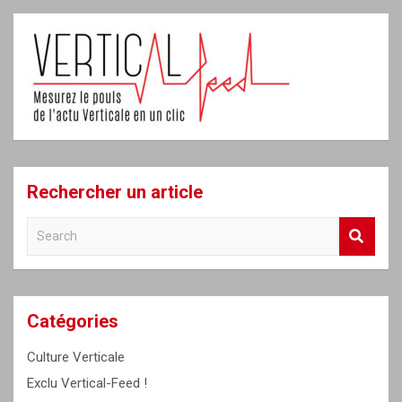
Rechercher un article
S
e
a
r
c
Catégories
h
Culture Verticale
Exclu Vertical-Feed !