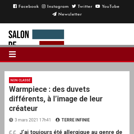
Skip
to
content
NON CLASSÉ
Warmpiece : des duvets
différents, à l’image de leur
créateur
3 mars 2021 17h41
TERRE INFINIE
J’ai toujours été allergique au genre de